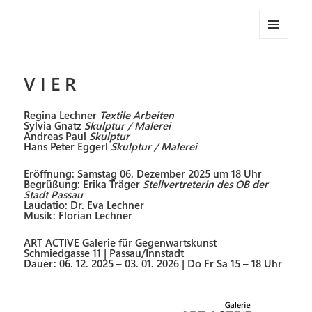
Art Active Gallery
MENÜ
UND
WIDGETS
V I E R
Regina Lechner
Textile Arbeiten
Sylvia Gnatz
Skulptur / Malerei
Andreas Paul
Skulptur
Hans Peter Eggerl
Skulptur / Malerei
Eröffnung: Samstag 06. Dezember 2025 um 18 Uhr
Begrüßung: Erika Träger
Stellvertreterin des OB der
Stadt Passau
Laudatio: Dr. Eva Lechner
Musik: Florian Lechner
ART ACTIVE Galerie für Gegenwartskunst
Schmiedgasse 11 | Passau/Innstadt
Dauer: 06. 12. 2025 – 03. 01. 2026 | Do Fr Sa 15 – 18 Uhr