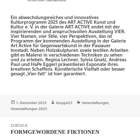
Ein abwechslungsreiches und innovatives
Kulturprogramm 2025 des ART ACTIVE Kunst und
Kultur e. V. in der Galerie ART ACTIVE endet mit der
inspirierenden und anspruchsvollen Ausstellung VIER.
Vier Namen, vier Stile, vier Perspektiven, das ist
Programm der kommenden Ausstellung in der Galerie
Art Active für Gegenwartskunst in der Passauer
Innstadt. Neben Holzskulpturen sowie textilen Arbeiten
gibt es Malerei in verschiedenen Techniken zu sehen
und zu erleben. Regina Lechner, Sylvia Gnatz, Andreas
Paul und HaPe Eggerl präsentieren Exponate ihres
kreativen Schaffens. Künstlerische Vielfalt oder besser
gesagt „Vier-falt“ ist hier garantiert.
Veröffentlicht
1. Dezember 2025
Autor
Gruppe23
Kategorien
Veranstaltungen
,
am
Veranstaltungen 2025
Beitragsnavigation
ZURÜCK
Vorheriger
FORMGEWORDENE FIKTIONEN
Beitrag: